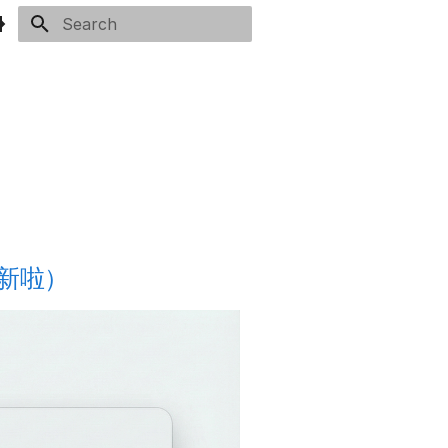
Type to start searching
算新啦）