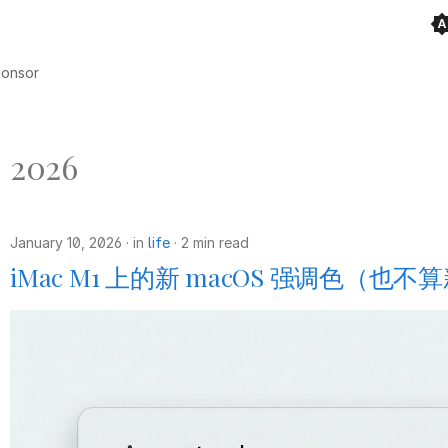
onsor
2026
January 10, 2026
in
life
2 min read
iMac M1 上的新 macOS 强调色（也不